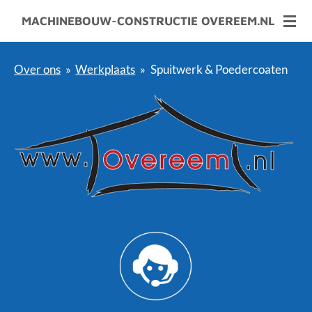
Ga
MACHINEBOUW-CONSTRUCTIE OVEREEM.NL
direct
naar
Over ons
»
Werkplaats
»
Spuitwerk & Poedercoaten
de
hoofdinhoud