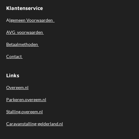
r
r
r
r
r
g
Klantenservice
:
r
r
r
r
5
A
lgemeen
Voorwaarden
e
e
e
e
s
n
n
n
n
AVG voorwaarden
t
e
Betaalmethoden
r
r
Contact
e
n
Links
Overeem.nl
Parkeren.overeem.nl
Stalling.overeem.nl
Caravanstalling-gelderland.nl